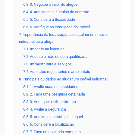
6.3
3. Negocie o valor do aluguel
6.4
4. Analise as cláusulas do contrato
6.5
5. Considere a flexibilidade
6.6
6. Verifique as condições do imóvel
7
Importância da localização ao escolher um imóvel
industrial para alugar
7.1
Impacto na logística
7.2
Acesso a mão de obra qualificada
7.3
Infraestrutura e serviços
7.4
Aspectos regulatórios e ambientais
8
Principais cuidados ao alugar um imóvel industrial
8.1
1. Avalie suas necessidades
8.2
2. Faça uma pesquisa detalhada
8.3
3. Verifique a infraestrutura
8.4
4. Avalie a segurança
8.5
5. Analise o contrato de aluguel
8.6
6. Considere a localização
8.7
7. Faça uma vistoria completa