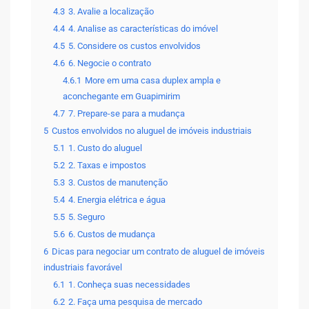
4.3
3. Avalie a localização
4.4
4. Analise as características do imóvel
4.5
5. Considere os custos envolvidos
4.6
6. Negocie o contrato
4.6.1
More em uma casa duplex ampla e
aconchegante em Guapimirim
4.7
7. Prepare-se para a mudança
5
Custos envolvidos no aluguel de imóveis industriais
5.1
1. Custo do aluguel
5.2
2. Taxas e impostos
5.3
3. Custos de manutenção
5.4
4. Energia elétrica e água
5.5
5. Seguro
5.6
6. Custos de mudança
6
Dicas para negociar um contrato de aluguel de imóveis
industriais favorável
6.1
1. Conheça suas necessidades
6.2
2. Faça uma pesquisa de mercado