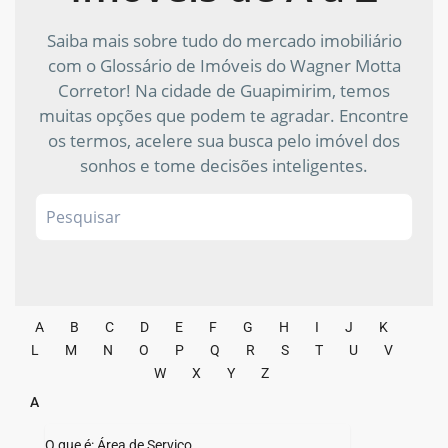
Saiba mais sobre tudo do mercado imobiliário
com o Glossário de Imóveis do Wagner Motta
Corretor! Na cidade de Guapimirim, temos
muitas opções que podem te agradar. Encontre
os termos, acelere sua busca pelo imóvel dos
sonhos e tome decisões inteligentes.
A
B
C
D
E
F
G
H
I
J
K
L
M
N
O
P
Q
R
S
T
U
V
W
X
Y
Z
A
O que é: Área de Serviço