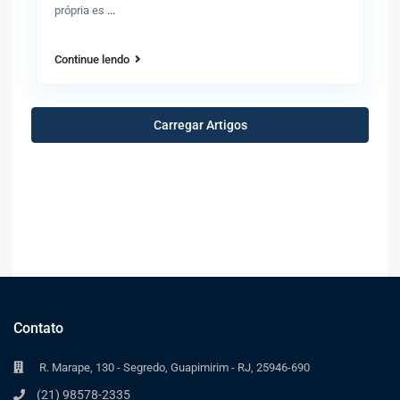
própria es
...
Continue lendo
Carregar Artigos
Contato
R. Marape, 130 - Segredo, Guapimirim - RJ, 25946-690
(21) 98578-2335