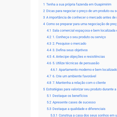
1
Tenha a sua própria fazenda em Guapimirim
2
Dicas para negociar o preço de um produto ou s
3
A importância de conhecer o mercado antes de 
4
Como se preparar para uma negociação de preço
4.1
Sala comercial espaçosa e bem localizada
4.2
1. Conheça o seu produto ou serviço
4.3
2. Pesquise o mercado
4.4
3. Defina seus objetivos
4.5
4. Antecipe objeções e resistências
4.6
5. Utilize técnicas de persuasão
4.6.1
Apartamento moderno e bem localizad
4.7
6. Crie um ambiente favorável
4.8
7. Mantenha a relação com o cliente
5
Estratégias para valorizar seu produto durante 
5.1
Destaque os benefícios
5.2
Apresente cases de sucesso
5.3
Destaque a qualidade e diferenciais
5.3.1
Construa a casa dos seus sonhos em 