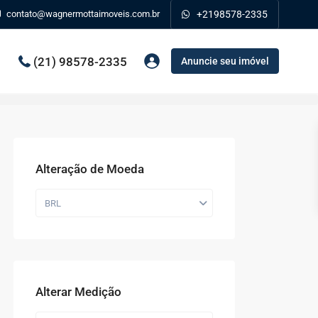
contato@wagnermottaimoveis.com.br
+2198578-2335
(21) 98578-2335
Anuncie seu imóvel
Alteração de Moeda
BRL
Alterar Medição