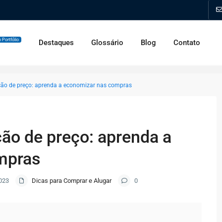
 Portfólio
Destaques
Glossário
Blog
Contato
ção de preço: aprenda a economizar nas compras
ão de preço: aprenda a
mpras
023
Dicas para Comprar e Alugar
0