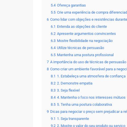
5.4
Ofereça garantias
5.5
Crie uma experiência de compra diferencia
6
Como lidar com objeções e resistências durant
6.1
Entenda as objeções do cliente
6.2
Apresente argumentos convincentes
6.3
Mostre flexibilidade na negociação
6.4
Utilize técnicas de persuasão
6.5
Mantenha uma postura profissional
7
A importância do uso de técnicas de persuasão
8
Como criar um ambiente favorável para a negoc
8.1
1. Estabeleça uma atmosfera de confiança
8.2
2. Demonstre empatia
8.3
3. Seja flexível
8.4
4. Mantenha o foco nos interesses mútuos
8.5
5. Tenha uma postura colaborativa
9
Dicas para negociar o preço sem prejudicar a re
9.1
1. Seja transparente
9.2
2. Mostre o valor do seu produto ou serviço