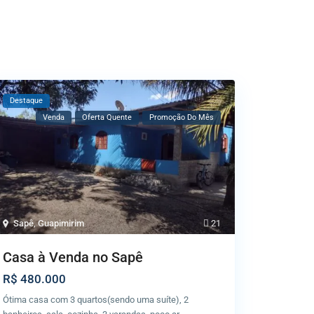
Destaque
Venda
Oferta Quente
Promoção Do Mês
Sapê
,
Guapimirim
21
Casa à Venda no Sapê
R$ 480.000
Ótima casa com 3 quartos(sendo uma suíte), 2