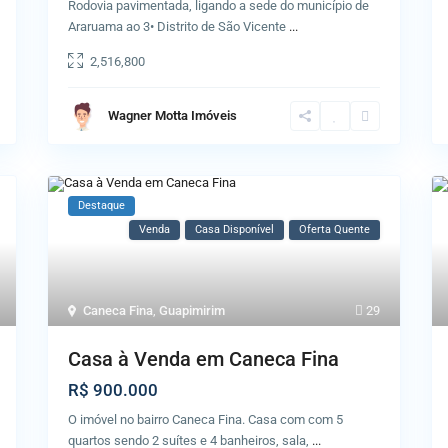
Rodovia pavimentada, ligando a sede do município de
Araruama ao 3• Distrito de São Vicente
...
2,516,800
Wagner Motta Imóveis
Destaque
Venda
Casa Disponível
Oferta Quente
Caneca Fina
,
Guapimirim
29
Casa à Venda em Caneca Fina
R$ 900.000
O imóvel no bairro Caneca Fina. Casa com com 5
quartos sendo 2 suítes e 4 banheiros, sala,
...