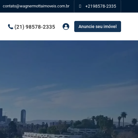
contato@wagnermottaimoveis.com.br
+2198578-2335
(21) 98578-2335
Anuncie seu imóvel