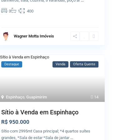
banheiros, sala, cozinha, 3 varandas, poço ar
...
3
1
400
Wagner Motta Imóveis
Destaque
Venda
Oferta Quente
Espinhaço
,
Guapimirim
14
Sítio à Venda em Espinhaço
R$ 950.000
Sítio com 2995mt Casa principal; *4 quartos suítes
grandes, *Sala de estar *Sala de jantar
...