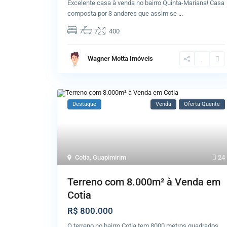
Excelente casa à venda no bairro Quinta-Mariana! Casa
composta por 3 andares que assim se
...
7
7
400
Wagner Motta Imóveis
Destaque
Venda
Oferta Quente
Cotia
,
Guapimirim
24
Terreno com 8.000m² à Venda em
Cotia
R$ 800.000
O terreno no bairro Cotia tem 8000 metros quadrados.