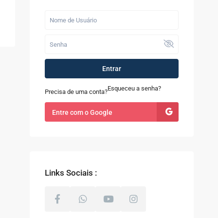
Últimos Imóveis
Fazenda com 52
alqueires à Venda
em...
R$ 9.100.000
Entrar
Casa à Venda no
Sapê
Esqueceu a senha?
Precisa de uma conta?
R$ 480.000
Entre com o Google
Terreno com 8.000m²
à Venda em Coti...
R$ 800.000
Links Sociais :