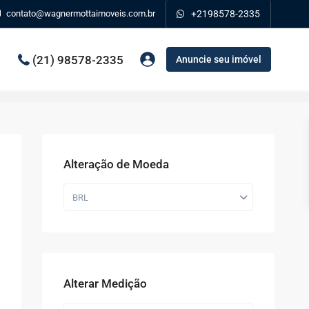
contato@wagnermottaimoveis.com.br
+2198578-2335
(21) 98578-2335
Anuncie seu imóvel
Alteração de Moeda
BRL
Alterar Medição