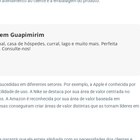
é o atendimento ao cliente e a embalagem do produto.
a em Guapimirim
l, casa de hóspedes, curral, lago e muito mais. Perfeita
 Consulte-nos!
ucedidas em diferentes setores. Por exemplo, a Apple é conhecida por
ilidade de uso. A Nike se destaca por sua área de valor centrada no
os. A Amazon é reconhecida por sua área de valor baseada em
sas conseguiram criar áreas de valor distintas que as tornam líderes em
a garantir que ela esteja alinhada com as necessidades dos clientes e