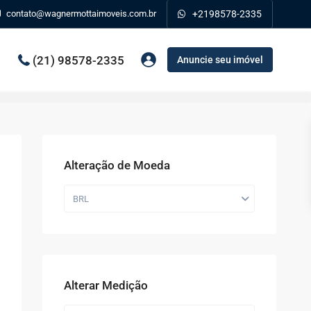
contato@wagnermottaimoveis.com.br
+2198578-2335
(21) 98578-2335
Anuncie seu imóvel
Alteração de Moeda
BRL
Alterar Medição