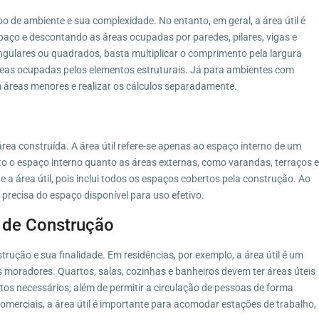
po de ambiente e sua complexidade. No entanto, em geral, a área útil é
aço e descontando as áreas ocupadas por paredes, pilares, vigas e
ngulares ou quadrados, basta multiplicar o comprimento pela largura
 áreas ocupadas pelos elementos estruturais. Já para ambientes com
em áreas menores e realizar os cálculos separadamente.
 área construída. A área útil refere-se apenas ao espaço interno de um
o o espaço interno quanto as áreas externas, como varandas, terraços e
 a área útil, pois inclui todos os espaços cobertos pela construção. Ao
s precisa do espaço disponível para uso efetivo.
s de Construção
strução e sua finalidade. Em residências, por exemplo, a área útil é um
s moradores. Quartos, salas, cozinhas e banheiros devem ter áreas úteis
 necessários, além de permitir a circulação de pessoas de forma
comerciais, a área útil é importante para acomodar estações de trabalho,