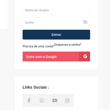
Últimos Imóveis
Casa com 7 Quartos à
Venda em Quint...
R$ 1.200.000
Fazenda com 52
Entrar
alqueires à Venda
em...
Esqueceu a senha?
Precisa de uma conta?
R$ 9.100.000
Entre com o Google
Casa à Venda no
Sapê
R$ 480.000
Links Sociais :