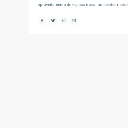
Contato
aproveitamento do espaço e criar ambientes mais e
R. Marape, 130 - Segredo, Guapimirim - RJ, 2594
(21) 98578-2335
(21) 98578-2335
contato@wagnermottaimoveis.com.br
Wagner Motta Imóveis