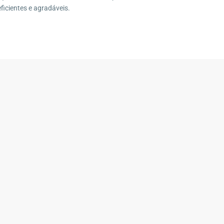
Imóveis por Categoria
ficientes e agradáveis.
6-690
Casa
(29)
Casa de Vila
(1)
Casa Duplex
(10)
Casa Linear
(4)
Chácara
(3)
Condomínio
(7)
Fazenda
(4)
Galpão
(1)
Imóvel Comercial
(1)
Pousada
(1)
Sítio
(13)
Terreno
(12)