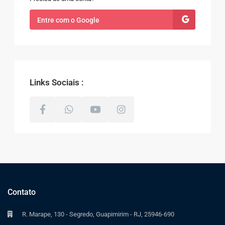
Entre com o Google
Links Sociais :
Contato
R. Marape, 130 - Segredo, Guapimirim - RJ, 25946-690