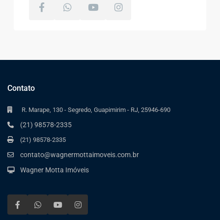
Contato
R. Marape, 130 - Segredo, Guapimirim - RJ, 25946-690
(21) 98578-2335
(21) 98578-2335
contato@wagnermottaimoveis.com.br
Wagner Motta Imóveis