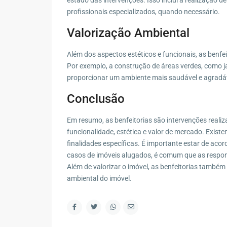
estado das intervenções. Isso inclui a realização 
Contato
profissionais especializados, quando necessário.
R. Marape, 130 - Segredo, Guapimirim - RJ, 2594
Valorização Ambiental
(21) 98578-2335
Além dos aspectos estéticos e funcionais, as benf
(21) 98578-2335
Por exemplo, a construção de áreas verdes, como j
contato@wagnermottaimoveis.com.br
proporcionar um ambiente mais saudável e agradá
Wagner Motta Imóveis
Conclusão
Em resumo, as benfeitorias são intervenções reali
funcionalidade, estética e valor de mercado. Existe
finalidades específicas. É importante estar de acor
casos de imóveis alugados, é comum que as respon
Além de valorizar o imóvel, as benfeitorias também 
ambiental do imóvel.