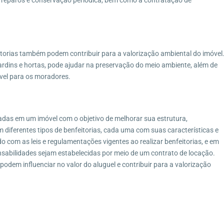
de reparos e conservação periódica, bem como a contratação de
Imóveis por Categoria
6-690
Casa
(29)
Casa de Vila
(1)
eitorias também podem contribuir para a valorização ambiental do imóvel
Casa Duplex
(10)
ardins e hortas, pode ajudar na preservação do meio ambiente, além de
Casa Linear
(4)
vel para os moradores.
Chácara
(3)
Condomínio
(7)
Fazenda
(4)
zadas em um imóvel com o objetivo de melhorar sua estrutura,
m diferentes tipos de benfeitorias, cada uma com suas características e
Galpão
(1)
do com as leis e regulamentações vigentes ao realizar benfeitorias, e em
Imóvel Comercial
(1)
sabilidades sejam estabelecidas por meio de um contrato de locação.
Pousada
(1)
podem influenciar no valor do aluguel e contribuir para a valorização
Sítio
(13)
Terreno
(12)