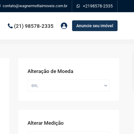
contato@wagnermottaimoveis.com.br
+2198578-2335
(21) 98578-2335
Anuncie seu imóvel
Alteração de Moeda
BRL
Alterar Medição