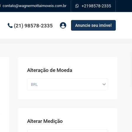
contato@wagnermottaimoveis.com.br
+2198578-2335
(21) 98578-2335
Anuncie seu imóvel
Alteração de Moeda
BRL
Alterar Medição