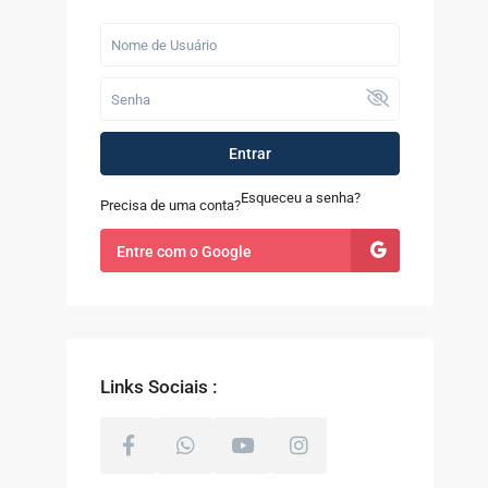
Últimos Imóveis
Casa com 7 Quartos à
Venda em Quint...
R$ 1.200.000
Fazenda com 52
Entrar
alqueires à Venda
em...
Esqueceu a senha?
Precisa de uma conta?
R$ 9.100.000
Entre com o Google
Casa à Venda no
Sapê
R$ 480.000
Links Sociais :