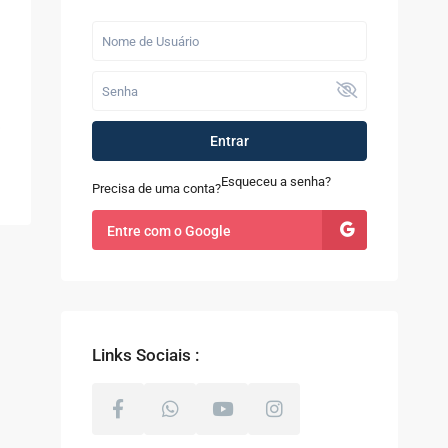
Últimos Imóveis
Fazenda com 52
alqueires à Venda
em...
R$ 9.100.000
Entrar
Casa à Venda no
Sapê
Esqueceu a senha?
Precisa de uma conta?
R$ 480.000
Entre com o Google
Terreno com 8.000m²
à Venda em Coti...
R$ 800.000
Links Sociais :