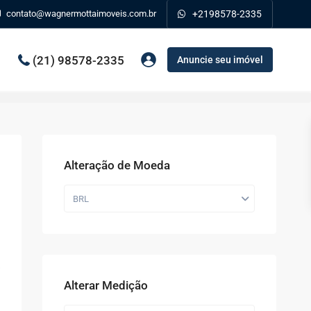
contato@wagnermottaimoveis.com.br
+2198578-2335
(21) 98578-2335
Anuncie seu imóvel
Alteração de Moeda
BRL
Alterar Medição