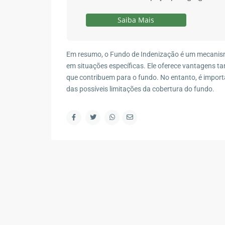
Contato
Saiba Mais
R. Marape, 130 - Segredo, Guapimirim - RJ, 2594
(21) 98578-2335
Em resumo, o Fundo de Indenização é um mecanism
(21) 98578-2335
em situações específicas. Ele oferece vantagens t
contato@wagnermottaimoveis.com.br
que contribuem para o fundo. No entanto, é importan
Wagner Motta Imóveis
das possíveis limitações da cobertura do fundo.