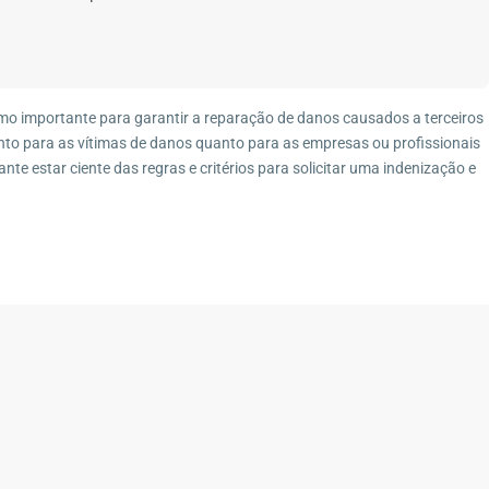
Imóveis por Categoria
6-690
Casa
(27)
Casa de Vila
(1)
o importante para garantir a reparação de danos causados a terceiros
Casa Duplex
(8)
anto para as vítimas de danos quanto para as empresas ou profissionais
Casa Linear
(4)
te estar ciente das regras e critérios para solicitar uma indenização e
Chácara
(3)
Condomínio
(7)
Fazenda
(4)
Galpão
(1)
Imóvel Comercial
(1)
Pousada
(1)
Sítio
(13)
Terreno
(12)