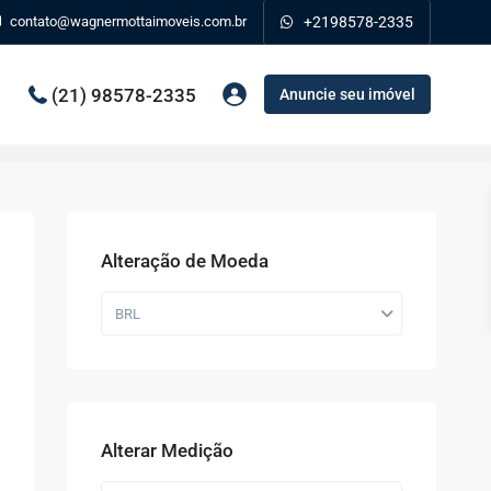
contato@wagnermottaimoveis.com.br
+2198578-2335
(21) 98578-2335
Anuncie seu imóvel
Alteração de Moeda
BRL
Alterar Medição