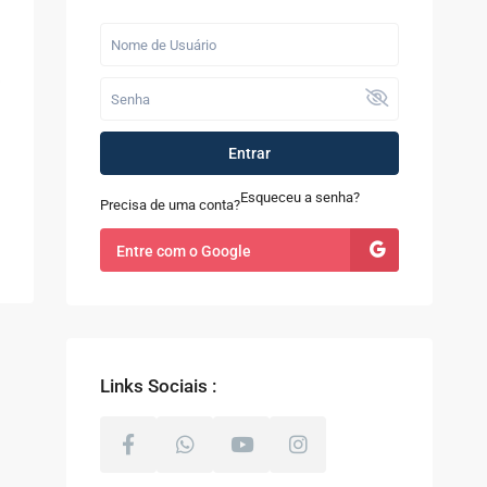
Últimos Imóveis
Fazenda com 52
alqueires à Venda
em...
R$ 9.100.000
Entrar
Casa à Venda no
Sapê
Esqueceu a senha?
Precisa de uma conta?
R$ 480.000
Entre com o Google
Terreno com 8.000m²
à Venda em Coti...
R$ 800.000
Links Sociais :