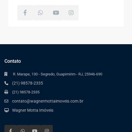
Contato
R. Marape, 130 - Segredo, Guapimirim - RJ, 25946-690
(21) 98578-2335
(21) 98578-2335
contato@wagnermottaimoveis.com.br
Wagner Motta Imóveis