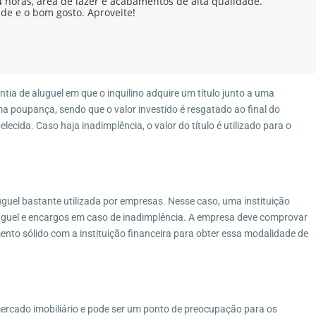
horas, área de lazer e acabamentos de alta qualidade.
ade e o bom gosto. Aproveite!
tia de aluguel em que o inquilino adquire um título junto a uma
uma poupança, sendo que o valor investido é resgatado ao final do
ecida. Caso haja inadimplência, o valor do título é utilizado para o
uguel bastante utilizada por empresas. Nesse caso, uma instituição
luguel e encargos em caso de inadimplência. A empresa deve comprovar
ento sólido com a instituição financeira para obter essa modalidade de
ercado imobiliário e pode ser um ponto de preocupação para os