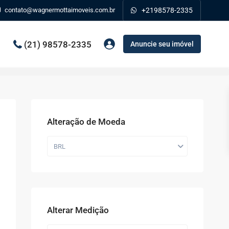
contato@wagnermottaimoveis.com.br
+2198578-2335
(21) 98578-2335
Anuncie seu imóvel
Alteração de Moeda
BRL
Alterar Medição