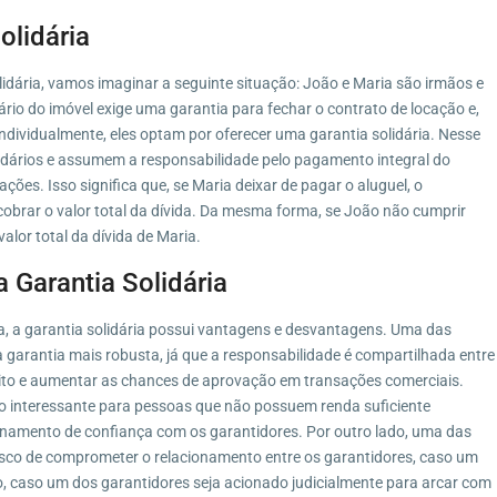
olidária
idária, vamos imaginar a seguinte situação: João e Maria são irmãos e
rio do imóvel exige uma garantia para fechar o contrato de locação e,
dividualmente, eles optam por oferecer uma garantia solidária. Nesse
idários e assumem a responsabilidade pelo pagamento integral do
ões. Isso significa que, se Maria deixar de pagar o aluguel, o
cobrar o valor total da dívida. Da mesma forma, se João não cumprir
alor total da dívida de Maria.
 Garantia Solidária
, a garantia solidária possui vantagens e desvantagens. Uma das
a garantia mais robusta, já que a responsabilidade é compartilhada entre
rédito e aumentar as chances de aprovação em transações comerciais.
ão interessante para pessoas que não possuem renda suficiente
namento de confiança com os garantidores. Por outro lado, uma das
 risco de comprometer o relacionamento entre os garantidores, caso um
, caso um dos garantidores seja acionado judicialmente para arcar com