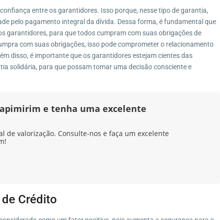
confiança entre os garantidores. Isso porque, nesse tipo de garantia,
de pelo pagamento integral da dívida. Dessa forma, é fundamental que
 os garantidores, para que todos cumpram com suas obrigações de
umpra com suas obrigações, isso pode comprometer o relacionamento
lém disso, é importante que os garantidores estejam cientes das
ntia solidária, para que possam tomar uma decisão consciente e
apimirim e tenha uma excelente
al de valorização. Consulte-nos e faça um excelente
m!
e de Crédito
er considerada como um fator positivo, pois aumenta a segurança para o