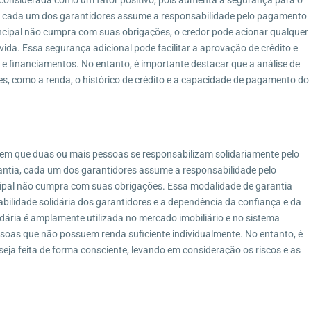
ia, cada um dos garantidores assume a responsabilidade pelo pagamento
Imóveis por Categoria
rincipal não cumpra com suas obrigações, o credor pode acionar qualquer
vida. Essa segurança adicional pode facilitar a aprovação de crédito e
6-690
Casa
(27)
 financiamentos. No entanto, é importante destacar que a análise de
Casa de Vila
(1)
es, como a renda, o histórico de crédito e a capacidade de pagamento do
Casa Duplex
(8)
Casa Linear
(4)
Chácara
(3)
 em que duas ou mais pessoas se responsabilizam solidariamente pelo
Condomínio
(7)
ntia, cada um dos garantidores assume a responsabilidade pelo
Fazenda
(4)
ncipal não cumpra com suas obrigações. Essa modalidade de garantia
Galpão
(1)
abilidade solidária dos garantidores e a dependência da confiança e da
dária é amplamente utilizada no mercado imobiliário e no sistema
Imóvel Comercial
(1)
soas que não possuem renda suficiente individualmente. No entanto, é
Pousada
(1)
seja feita de forma consciente, levando em consideração os riscos e as
Sítio
(13)
Terreno
(12)