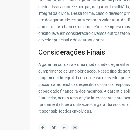
credor. Isso acontece porque, na garantia solidár
Contato
integral da dívida. Dessa forma, caso o devedor p
um dos garantidores para cobrar o valor total da dí
R. Marape, 130 - Segredo, Guapimirim - RJ, 2594
aumentar as chances de obtenção de empréstimos e
(21) 98578-2335
crédito leva em consideração diversos outros fator
devedor principal e dos garantidores.
(21) 98578-2335
contato@wagnermottaimoveis.com.br
Considerações Finais
Wagner Motta Imóveis
A garantia solidária é uma modalidade de garantia
cumprimento de uma obrigação. Nesse tipo de gara
pagamento integral da dívida, caso o devedor pri
possui características específicas, como a respons
capacidade financeira dos mesmos. A garantia soli
financeiro, sendo uma opção interessante para pes
fundamental que a utilização da garantia solidária 
responsabilidades envolvidas.