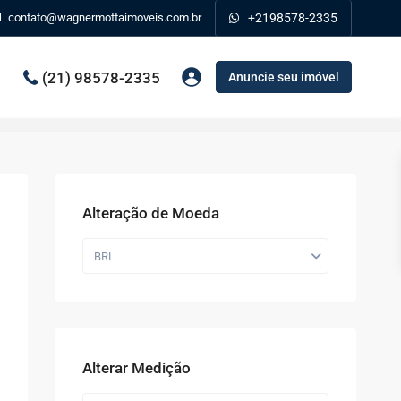
contato@wagnermottaimoveis.com.br
+2198578-2335
(21) 98578-2335
Anuncie seu imóvel
Alteração de Moeda
BRL
Alterar Medição