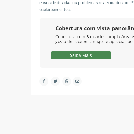
Contato
casos de dúvidas ou problemas relacionados ao IP
esclarecimentos.
R. Marape, 130 - Segredo, Guapimirim - RJ, 2594
(21) 98578-2335
Cobertura com vista panorâ
(21) 98578-2335
Cobertura com 3 quartos, ampla área ex
gosta de receber amigos e apreciar be
contato@wagnermottaimoveis.com.br
Wagner Motta Imóveis
Saiba Mais