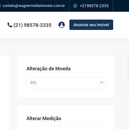
contato@wagnermottaimoveis.com.br
+2198578-2335
(21) 98578-2335
Anuncie seu imóvel
Alteração de Moeda
BRL
Alterar Medição