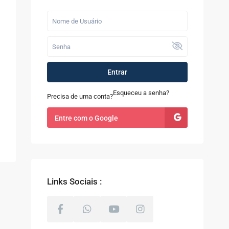
Últimos Imóveis
Fazenda com 52
alqueires à Venda
em...
R$ 9.100.000
Entrar
Casa à Venda no
Sapê
Esqueceu a senha?
Precisa de uma conta?
R$ 480.000
Entre com o Google
Terreno com 8.000m²
à Venda em Coti...
R$ 800.000
Links Sociais :