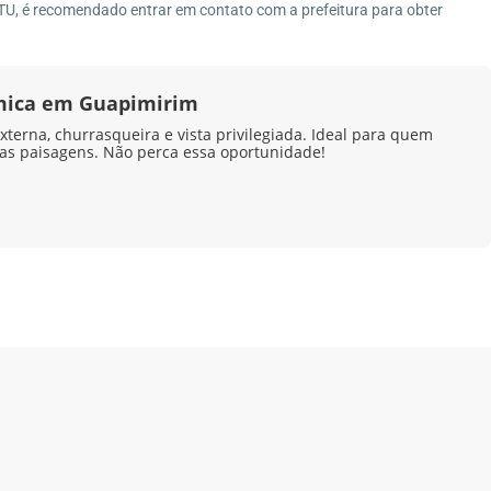
Imóveis por Categoria
TU, é recomendado entrar em contato com a prefeitura para obter
6-690
Casa
(27)
Casa de Vila
(1)
mica em Guapimirim
Casa Duplex
(8)
terna, churrasqueira e vista privilegiada. Ideal para quem
las paisagens. Não perca essa oportunidade!
Casa Linear
(4)
Chácara
(3)
Condomínio
(7)
Fazenda
(4)
Galpão
(1)
Imóvel Comercial
(1)
Pousada
(1)
Sítio
(13)
Terreno
(12)