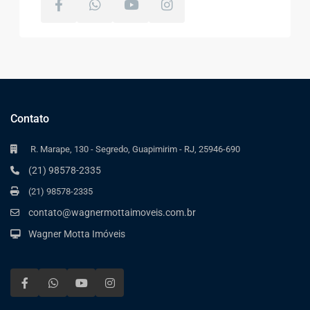
Contato
R. Marape, 130 - Segredo, Guapimirim - RJ, 25946-690
(21) 98578-2335
(21) 98578-2335
contato@wagnermottaimoveis.com.br
Wagner Motta Imóveis