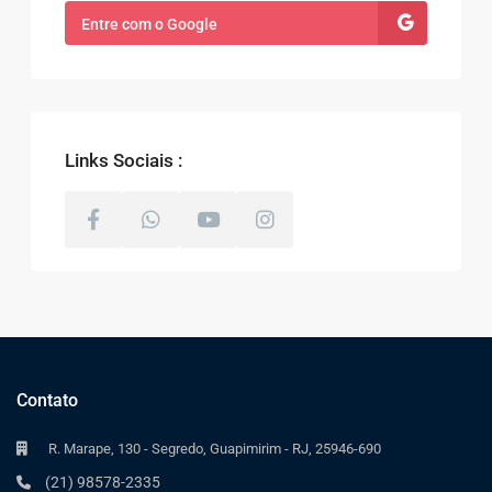
Entre com o Google
Links Sociais :
Contato
R. Marape, 130 - Segredo, Guapimirim - RJ, 25946-690
(21) 98578-2335