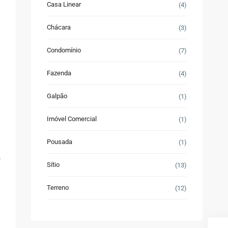
Casa Linear
(4)
Chácara
(3)
Condomínio
(7)
Fazenda
(4)
Galpão
(1)
Imóvel Comercial
(1)
Pousada
(1)
s
Sítio
(13)
Terreno
(12)