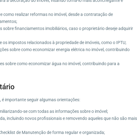
ara a decoração do imóvel, visando torná-lo mais aconchegante e
e como realizar reformas no imóvel, desde a contratação de
bamentos;
obre financiamentos imobiliários, caso o proprietário deseje adquirir
e os impostos relacionados à propriedade de imóveis, como o IPTU;
ações sobre como economizar energia elétrica no imóvel, contribuindo
ões sobre como economizar água no imóvel, contribuindo para a
tário
te, é importante seguir algumas orientações:
miliarizando-se com todas as informações sobre o imóvel;
da, incluindo novos profissionais e removendo aqueles que não são mais
Checklist de Manutenção de forma regular e organizada;