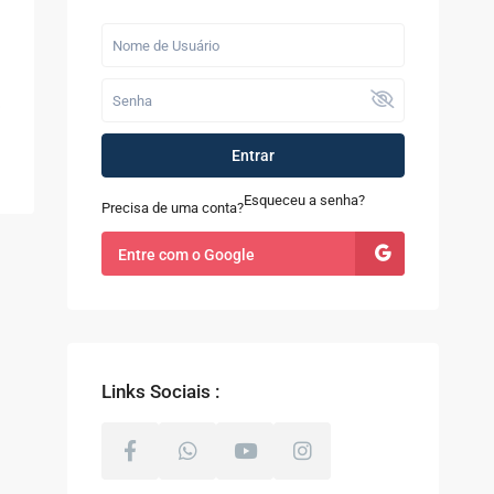
Últimos Imóveis
Fazenda com 52
alqueires à Venda
em...
R$ 9.100.000
Entrar
Casa à Venda no
Sapê
Esqueceu a senha?
Precisa de uma conta?
R$ 480.000
Entre com o Google
Terreno com 8.000m²
à Venda em Coti...
R$ 800.000
Links Sociais :