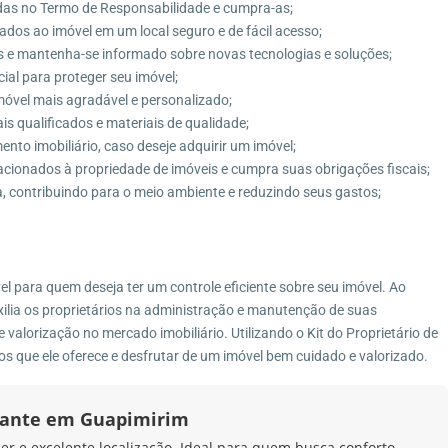
idas no Termo de Responsabilidade e cumpra-as;
os ao imóvel em um local seguro e de fácil acesso;
e mantenha-se informado sobre novas tecnologias e soluções;
ial para proteger seu imóvel;
imóvel mais agradável e personalizado;
s qualificados e materiais de qualidade;
nto imobiliário, caso deseje adquirir um imóvel;
cionados à propriedade de imóveis e cumpra suas obrigações fiscais;
, contribuindo para o meio ambiente e reduzindo seus gastos;
el para quem deseja ter um controle eficiente sobre seu imóvel. Ao
uxilia os proprietários na administração e manutenção de suas
alorização no mercado imobiliário. Utilizando o Kit do Proprietário de
os que ele oferece e desfrutar de um imóvel bem cuidado e valorizado.
ante em Guapimirim
zer e excelente localização. Ideal para quem busca conforto