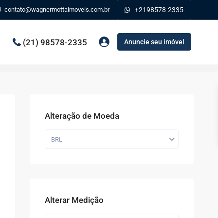
contato@wagnermottaimoveis.com.br
+2198578-2335
(21) 98578-2335
Anuncie seu imóvel
Alteração de Moeda
BRL
Alterar Medição