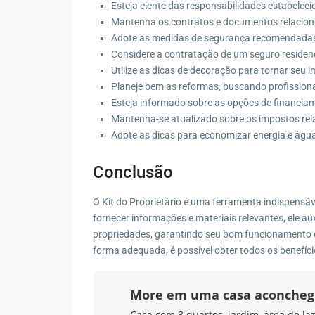
Esteja ciente das responsabilidades estabelec
Mantenha os contratos e documentos relacionad
Adote as medidas de segurança recomendadas 
Considere a contratação de um seguro residenc
Utilize as dicas de decoração para tornar seu 
Planeje bem as reformas, buscando profissionai
Esteja informado sobre as opções de financiame
Mantenha-se atualizado sobre os impostos rela
Adote as dicas para economizar energia e água
Conclusão
O Kit do Proprietário é uma ferramenta indispensáv
fornecer informações e materiais relevantes, ele a
propriedades, garantindo seu bom funcionamento e v
forma adequada, é possível obter todos os benefíci
More em uma casa aconcheg
Casa com 3 quartos, jardim, área de la