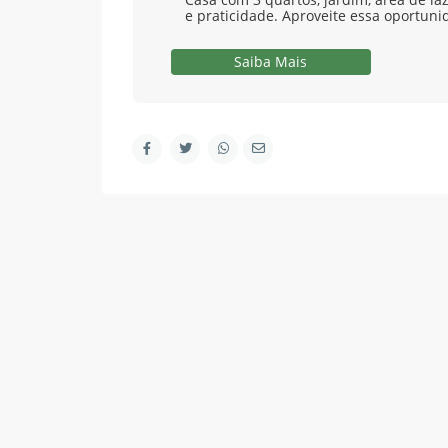
Contato
e praticidade. Aproveite essa oportuni
R. Marape, 130 - Segredo, Guapimirim - RJ, 2594
Saiba Mais
(21) 98578-2335
(21) 98578-2335
contato@wagnermottaimoveis.com.br
Wagner Motta Imóveis