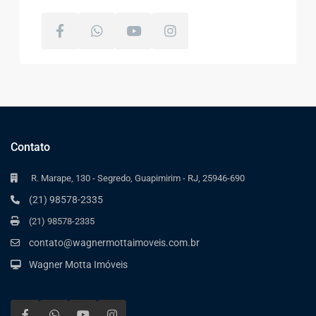
Contato
R. Marape, 130 - Segredo, Guapimirim - RJ, 25946-690
(21) 98578-2335
(21) 98578-2335
contato@wagnermottaimoveis.com.br
Wagner Motta Imóveis