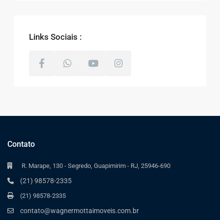
Links Sociais :
Contato
R. Marape, 130 - Segredo, Guapimirim - RJ, 25946-690
(21) 98578-2335
(21) 98578-2335
contato@wagnermottaimoveis.com.br