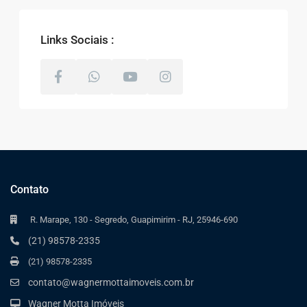
Links Sociais :
Contato
R. Marape, 130 - Segredo, Guapimirim - RJ, 25946-690
(21) 98578-2335
(21) 98578-2335
contato@wagnermottaimoveis.com.br
Wagner Motta Imóveis