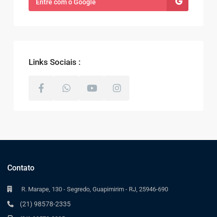
Entre com o Google
Links Sociais :
Contato
R. Marape, 130 - Segredo, Guapimirim - RJ, 25946-690
(21) 98578-2335