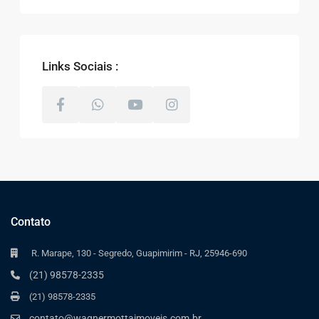
Links Sociais :
Contato
R. Marape, 130 - Segredo, Guapimirim - RJ, 25946-690
(21) 98578-2335
(21) 98578-2335
contato@wagnermottaimoveis.com.br