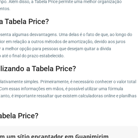
empo. Além disso, a Tabela Price permite uma melhor organização
entos.
a Tabela Price?
senta algumas desvantagens. Uma delas é o fato de que, ao longo do
aior em relação a outros métodos de amortização, devido aos juros
r a melhor opção para pessoas que desejam quitar a dívida
 até o final do prazo estabelecido.
lizando a Tabela Price?
relativamente simples. Primeiramente, é necessário conhecer o valor total
. Com essas informações em mãos, é possível utilizar uma fórmula
anto, é importante ressaltar que existem calculadoras online e planilhas
abela Price?
 em um sítio encantador em Guapimirim