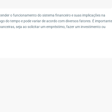
Imóveis por Categoria
6-690
Casa
(29)
tender o funcionamento do sistema financeiro e suas implicações na
Casa de Vila
(1)
ongo do tempo e pode variar de acordo com diversos fatores. É important
inanceiras, seja ao solicitar um empréstimo, fazer um investimento ou
Casa Duplex
(10)
Casa Linear
(4)
Chácara
(3)
Condomínio
(7)
Fazenda
(4)
Galpão
(1)
Imóvel Comercial
(1)
Pousada
(1)
Sítio
(13)
Terreno
(12)