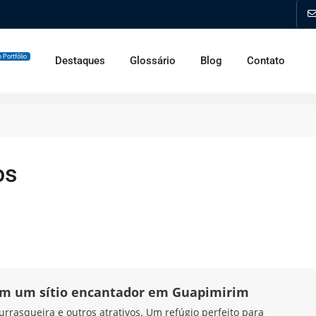
 Portfólio
Destaques
Glossário
Blog
Contato
os
 em um sítio encantador em Guapimirim
urrasqueira e outros atrativos. Um refúgio perfeito para