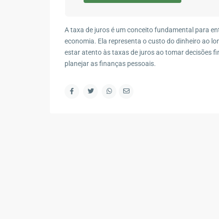
Contato
R. Marape, 130 - Segredo, Guapimirim - RJ, 2594
A taxa de juros é um conceito fundamental para en
(21) 98578-2335
economia. Ela representa o custo do dinheiro ao l
estar atento às taxas de juros ao tomar decisões f
(21) 98578-2335
planejar as finanças pessoais.
contato@wagnermottaimoveis.com.br
Wagner Motta Imóveis