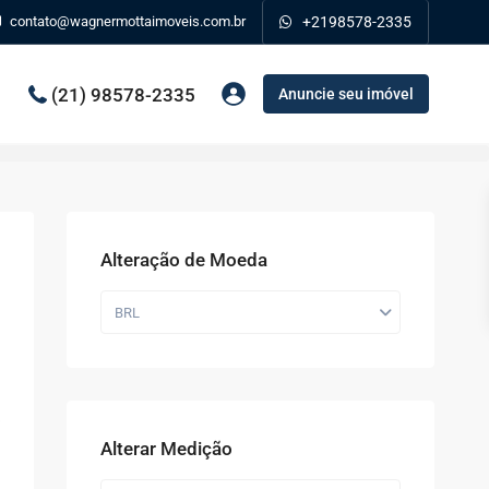
contato@wagnermottaimoveis.com.br
+2198578-2335
(21) 98578-2335
Anuncie seu imóvel
Alteração de Moeda
BRL
Alterar Medição