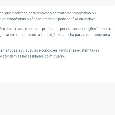
Imóveis por Categoria
6-690
Casa
(27)
nal que é cobrada para renovar o contrato de empréstimo ou
o de empréstimo ou financiamento e pode ser fixa ou variável.
Casa de Vila
(1)
Casa Duplex
(8)
es de mercado e as taxas praticadas por outras instituições financeiras
ociar diretamente com a instituição financeira para tentar obter uma
Casa Linear
(4)
Chácara
(3)
nte todas as cláusulas e condições, verificar se existem taxas
Condomínio
(7)
is e atendem às necessidades do mutuário.
Fazenda
(4)
Galpão
(1)
Imóvel Comercial
(1)
Pousada
(1)
Sítio
(13)
Terreno
(12)