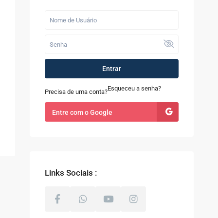
Últimos Imóveis
Fazenda com 52
alqueires à Venda
em...
R$ 9.100.000
Entrar
Casa à Venda no
Sapê
Esqueceu a senha?
Precisa de uma conta?
R$ 480.000
Entre com o Google
Terreno com 8.000m²
à Venda em Coti...
R$ 800.000
Links Sociais :