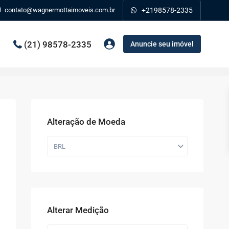
contato@wagnermottaimoveis.com.br
+2198578-2335
(21) 98578-2335
Anuncie seu imóvel
Alteração de Moeda
BRL
Alterar Medição