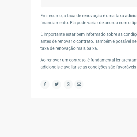
Contato
R. Marape, 130 - Segredo, Guapimirim - RJ, 2594
Em resumo, a taxa de renovação é uma taxa adicio
financiamento. Ela pode variar de acordo com o tip
(21) 98578-2335
(21) 98578-2335
É importante estar bem informado sobre as condiçõ
antes de renovar o contrato. Também é possível neg
contato@wagnermottaimoveis.com.br
taxa de renovação mais baixa.
Wagner Motta Imóveis
Ao renovar um contrato, é fundamental ler atentame
adicionais e avaliar se as condições são favoráve