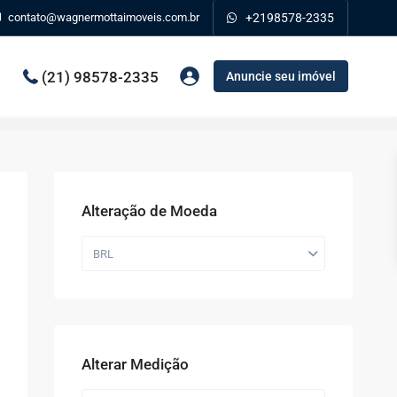
contato@wagnermottaimoveis.com.br
+2198578-2335
(21) 98578-2335
Anuncie seu imóvel
Alteração de Moeda
BRL
Alterar Medição