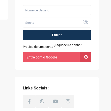
Últimos Imóveis
Fazenda com 52
alqueires à Venda
em...
R$ 9.100.000
Entrar
Casa à Venda no
Sapê
Esqueceu a senha?
Precisa de uma conta?
R$ 480.000
Entre com o Google
Terreno com 8.000m²
à Venda em Coti...
R$ 800.000
Links Sociais :