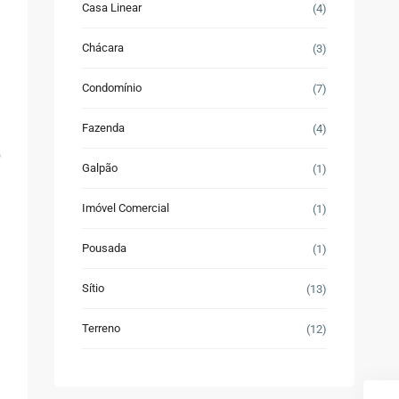
Casa Linear
(4)
Chácara
(3)
Condomínio
(7)
Fazenda
(4)
o
Galpão
(1)
Imóvel Comercial
(1)
Pousada
(1)
Sítio
(13)
Terreno
(12)