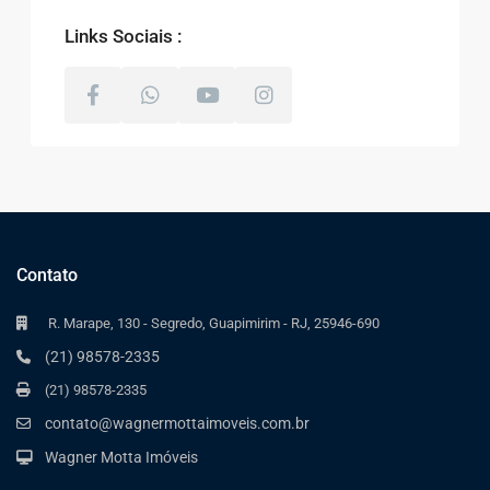
Links Sociais :
Contato
R. Marape, 130 - Segredo, Guapimirim - RJ, 25946-690
(21) 98578-2335
(21) 98578-2335
contato@wagnermottaimoveis.com.br
Wagner Motta Imóveis