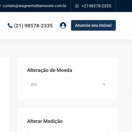
contato@wagnermottaimoveis.com.br
+2198578-2335
(21) 98578-2335
Anuncie seu imóvel
Alteração de Moeda
BRL
Alterar Medição