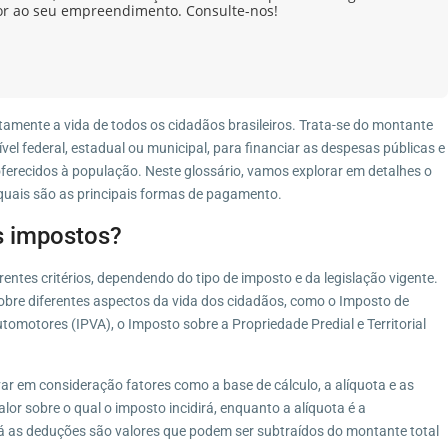
or ao seu empreendimento. Consulte-nos!
tamente a vida de todos os cidadãos brasileiros. Trata-se do montante
vel federal, estadual ou municipal, para financiar as despesas públicas e
oferecidos à população. Neste glossário, vamos explorar em detalhes o
 quais são as principais formas de pagamento.
s impostos?
entes critérios, dependendo do tipo de imposto e da legislação vigente.
sobre diferentes aspectos da vida dos cidadãos, como o Imposto de
omotores (IPVA), o Imposto sobre a Propriedade Predial e Territorial
var em consideração fatores como a base de cálculo, a alíquota e as
alor sobre o qual o imposto incidirá, enquanto a alíquota é a
á as deduções são valores que podem ser subtraídos do montante total