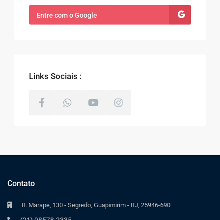
Entre com o Google
Links Sociais :
Contato
R. Marape, 130 - Segredo, Guapimirim - RJ, 25946-690
(21) 98578-2335