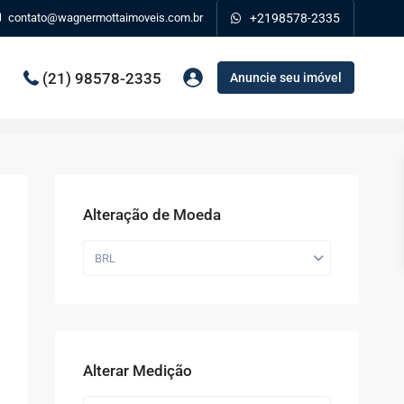
contato@wagnermottaimoveis.com.br
+2198578-2335
(21) 98578-2335
Anuncie seu imóvel
Alteração de Moeda
BRL
Alterar Medição