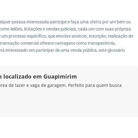
Imóveis por Categoria
6-690
Casa
(27)
lquer pessoa interessada participe e faça uma oferta por um bem ou
como leilões, licitações e vendas judiciais, cada um com suas próprias
Casa de Vila
(1)
e um processo específico, que envolve anúncio, inscrição, realização do
Casa Duplex
(8)
 transação comercial oferece vantagens como transparência,
Casa Linear
(4)
tá interessado em participar de uma venda pública, este glossário
Chácara
(3)
Condomínio
(7)
 localizado em Guapimirim
Fazenda
(4)
rea de lazer e vaga de garagem. Perfeito para quem busca
Galpão
(1)
Imóvel Comercial
(1)
Pousada
(1)
Sítio
(13)
Terreno
(12)