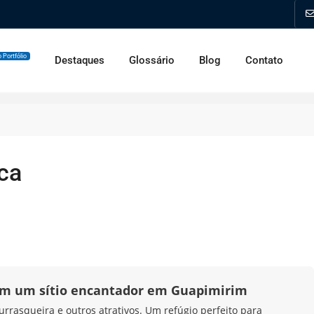
 Portfólio
Destaques
Glossário
Blog
Contato
ca
 em um sítio encantador em Guapimirim
urrasqueira e outros atrativos. Um refúgio perfeito para