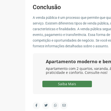
Contato
Conclusão
R. Marape, 130 - Segredo, Guapimirim - RJ, 2594
A venda pública é um processo que permite que qua
serviço. Existem diferentes tipos de venda pública, 
(21) 98578-2335
características e finalidades. A venda pública segu
(21) 98578-2335
evento, pagamento e transferência. Essa forma de
contato@wagnermottaimoveis.com.br
competição e oportunidades de negócio. Se você es
Wagner Motta Imóveis
fornece informações detalhadas sobre o assunto.
Apartamento moderno e bem
Apartamento com 2 quartos, varanda, á
praticidade e conforto. Consulte-nos!
Saiba Mais