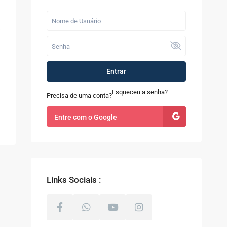
Últimos Imóveis
Fazenda com 52
alqueires à Venda
em...
a
R$ 9.100.000
Entrar
Casa à Venda no
Sapê
Esqueceu a senha?
Precisa de uma conta?
R$ 480.000
Entre com o Google
Terreno com 8.000m²
à Venda em Coti...
R$ 800.000
Links Sociais :