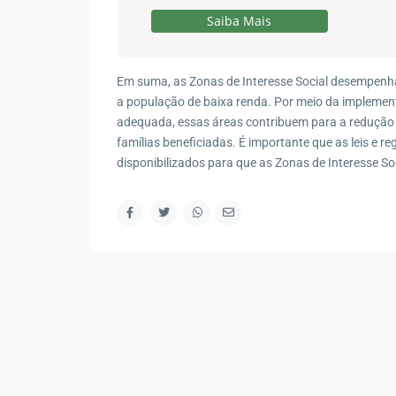
Contato
Saiba Mais
R. Marape, 130 - Segredo, Guapimirim - RJ, 2594
(21) 98578-2335
Em suma, as Zonas de Interesse Social desempen
(21) 98578-2335
a população de baixa renda. Por meio da implement
adequada, essas áreas contribuem para a redução d
contato@wagnermottaimoveis.com.br
famílias beneficiadas. É importante que as leis e 
Wagner Motta Imóveis
disponibilizados para que as Zonas de Interesse So