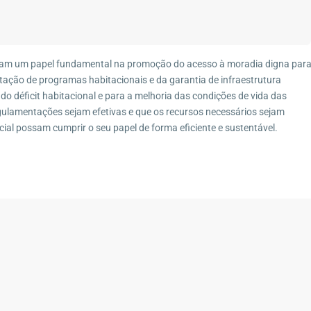
Imóveis por Categoria
6-690
Casa
(27)
Casa de Vila
(1)
ham um papel fundamental na promoção do acesso à moradia digna par
Casa Duplex
(8)
ação de programas habitacionais e da garantia de infraestrutura
o déficit habitacional e para a melhoria das condições de vida das
Casa Linear
(4)
regulamentações sejam efetivas e que os recursos necessários sejam
Chácara
(3)
cial possam cumprir o seu papel de forma eficiente e sustentável.
Condomínio
(7)
Fazenda
(4)
Galpão
(1)
Imóvel Comercial
(1)
Pousada
(1)
Sítio
(13)
Terreno
(12)