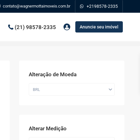
contato@wagnermottaimoveis.com.br
+2198578-2335
(21) 98578-2335
Anuncie seu imóvel
Alteração de Moeda
BRL
Alterar Medição