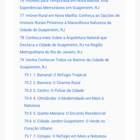
76
Imóveis para Temporada em Nova Marília: Viva
Experiências Memoráveis em Guapimirim, RJ
77
Imóvel Rural em Nova Marília: Conheça as Opções de
Imóveis Rurais Próximos à Maravilhosa Natureza da
Cidade de Guapimirim, RJ
78
Conheça mais Sobre a Arquitetura Natural que
Destaca a Cidade de Guapimirim, RJ na Região
Metropolitana do Rio de Janeiro, RJ.
79
Venha Conhecer Todos os Bairros da Cidade de
Guapimirim, RJ
79.1
1. Bananal: O Refúgio Tropical
79.2
2. Barreira: O Charme Rural
79.3
3. Centro: O Pulsar da Cidade
79.4
4. Citrolândia: A Modernidade em Meio à
Natureza
79.5
5. Quinta Mariana: O Encanto Residencial
79.6
6. Cidade Jardim Guapimirim: O Verde no
Coração Urbano
79.7
7. Corujas: O Refúgio em Meio a Natureza