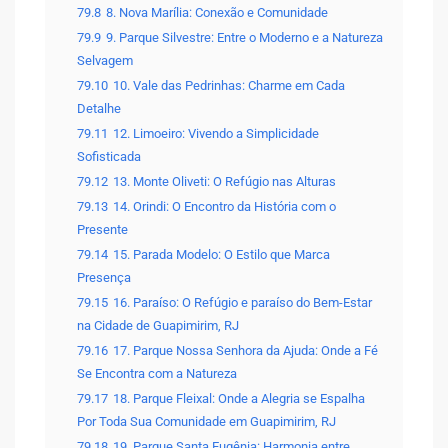
79.8
8. Nova Marília: Conexão e Comunidade
79.9
9. Parque Silvestre: Entre o Moderno e a Natureza
Selvagem
79.10
10. Vale das Pedrinhas: Charme em Cada
Detalhe
79.11
12. Limoeiro: Vivendo a Simplicidade
Sofisticada
79.12
13. Monte Oliveti: O Refúgio nas Alturas
79.13
14. Orindi: O Encontro da História com o
Presente
79.14
15. Parada Modelo: O Estilo que Marca
Presença
79.15
16. Paraíso: O Refúgio e paraíso do Bem-Estar
na Cidade de Guapimirim, RJ
79.16
17. Parque Nossa Senhora da Ajuda: Onde a Fé
Se Encontra com a Natureza
79.17
18. Parque Fleixal: Onde a Alegria se Espalha
Por Toda Sua Comunidade em Guapimirim, RJ
79.18
19. Parque Santa Eugênia: Harmonia entre