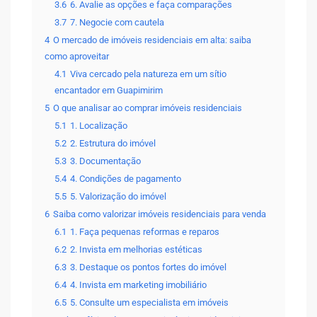
3.6
6. Avalie as opções e faça comparações
3.7
7. Negocie com cautela
4
O mercado de imóveis residenciais em alta: saiba
como aproveitar
4.1
Viva cercado pela natureza em um sítio
encantador em Guapimirim
5
O que analisar ao comprar imóveis residenciais
5.1
1. Localização
5.2
2. Estrutura do imóvel
5.3
3. Documentação
5.4
4. Condições de pagamento
5.5
5. Valorização do imóvel
6
Saiba como valorizar imóveis residenciais para venda
6.1
1. Faça pequenas reformas e reparos
6.2
2. Invista em melhorias estéticas
6.3
3. Destaque os pontos fortes do imóvel
6.4
4. Invista em marketing imobiliário
6.5
5. Consulte um especialista em imóveis