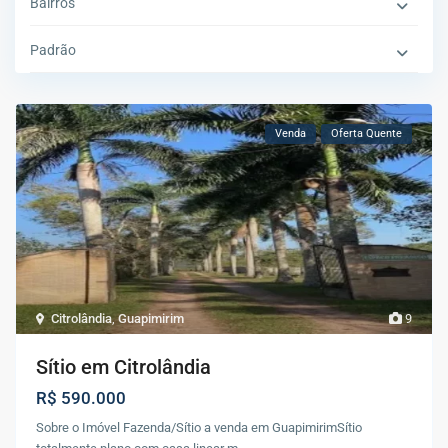
Bairros
Padrão
Venda
Oferta Quente
Citrolândia
,
Guapimirim
9
Sítio em Citrolândia
R$ 590.000
Sobre o Imóvel Fazenda/Sítio a venda em GuapimirimSítio