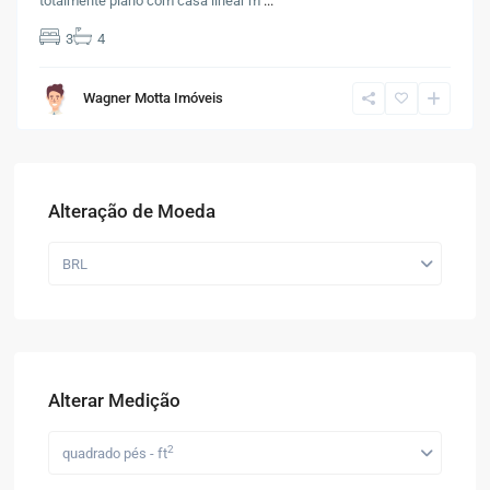
totalmente plano com casa linear m
...
3
4
Wagner Motta Imóveis
Alteração de Moeda
BRL
Alterar Medição
2
quadrado pés - ft