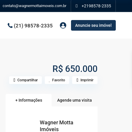
contato@wagnermottaimoveis.com.br
+2198578-2335
(21) 98578-2335
Anuncie seu imóvel
R$ 650.000
Compartilhar
Favorito
Imprimir
+ Informações
Agende uma visita
Wagner Motta
Imóveis