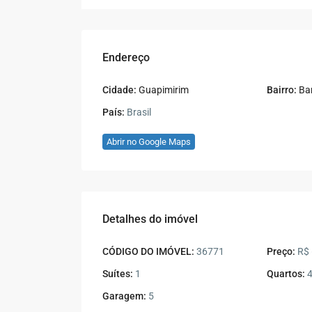
Endereço
Cidade:
Guapimirim
Bairro:
Bar
País:
Brasil
Abrir no Google Maps
Detalhes do imóvel
CÓDIGO DO IMÓVEL:
36771
Preço:
R$ 
Suítes:
1
Quartos:
Garagem:
5