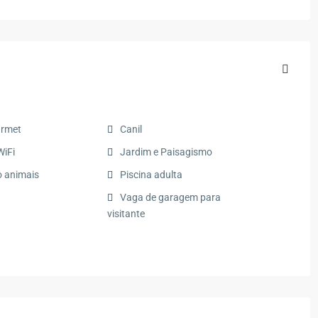
urmet
Canil
WiFi
Jardim e Paisagismo
o animais
Piscina adulta
Vaga de garagem para
visitante