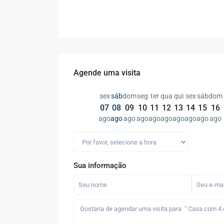
Agende uma visita
sex
sáb
dom
seg
ter
qua
qui
sex
sáb
dom
07
08
09
10
11
12
13
14
15
16
ago
ago
ago
ago
ago
ago
ago
ago
ago
ago
Sua informação