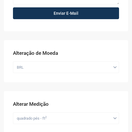
Alteração de Moeda
BRL
Alterar Medição
2
quadrado pés - ft