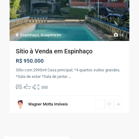
Espinhaço
,
Guapimirim
14
Sítio à Venda em Espinhaço
R$ 950.000
Sítio com 2995mt Casa principal; *4 quartos suítes grandes,
*Sala de estar *Sala de jantar
...
4
6
350
Wagner Motta Imóveis