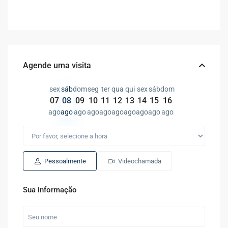
Agende uma visita
sex
sáb
dom
seg
ter
qua
qui
sex
sáb
dom
07
08
09
10
11
12
13
14
15
16
ago
ago
ago
ago
ago
ago
ago
ago
ago
ago
Pessoalmente
Videochamada
Sua informação