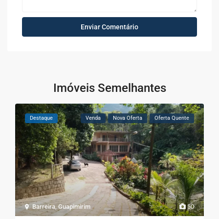
Imóveis Semelhantes
Destaque
Venda
Nova Oferta
Oferta Quente
Barreira
,
Guapimirim
50