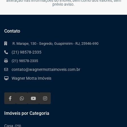
alteração nas informações do imóvel, bem como dos valores, sem
prévio aviso.
Contato
R. Marape, 130 - Segredo, Guapimirim - RJ, 25946-690
(21) 98578-2335
(21) 98578-2335
contato@wagnermottaimoveis.com.br
Wagner Motta Imóveis
Imóveis por Categoria
Casa
(29)