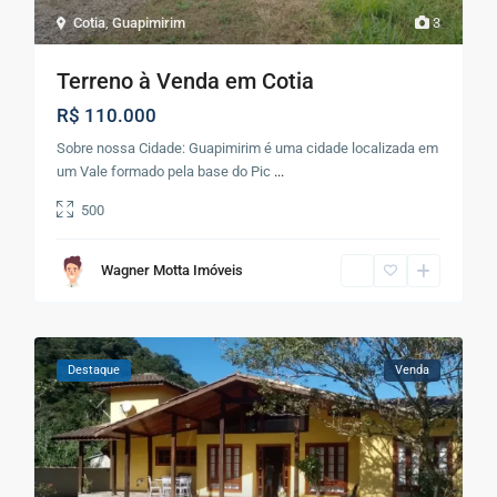
Cotia
,
Guapimirim
3
Terreno à Venda em Cotia
R$ 110.000
Sobre nossa Cidade: Guapimirim é uma cidade localizada em
um Vale formado pela base do Pic
...
500
Wagner Motta Imóveis
Destaque
Venda