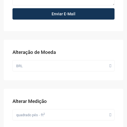
Alteração de Moeda
BRL
Alterar Medição
2
quadrado pés - ft