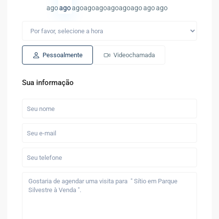
ago
ago
ago
ago
ago
ago
ago
ago
ago
ago
Pessoalmente
Videochamada
Sua informação