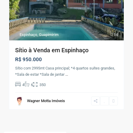
Espinhaço
,
Guapimirim
14
Sítio à Venda em Espinhaço
R$ 950.000
Sítio com 2995mt Casa principal; *4 quartos suítes grandes,
*Sala de estar *Sala de jantar
...
4
6
350
Wagner Motta Imóveis