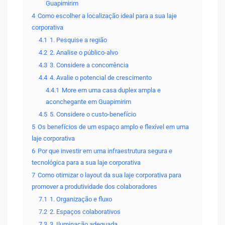
Guapimirim
4
Como escolher a localização ideal para a sua laje
corporativa
4.1
1. Pesquise a região
4.2
2. Analise o público-alvo
4.3
3. Considere a concorrência
4.4
4. Avalie o potencial de crescimento
4.4.1
More em uma casa duplex ampla e
aconchegante em Guapimirim
4.5
5. Considere o custo-benefício
5
Os benefícios de um espaço amplo e flexível em uma
laje corporativa
6
Por que investir em uma infraestrutura segura e
tecnológica para a sua laje corporativa
7
Como otimizar o layout da sua laje corporativa para
promover a produtividade dos colaboradores
7.1
1. Organização e fluxo
7.2
2. Espaços colaborativos
7.3
3. Iluminação adequada