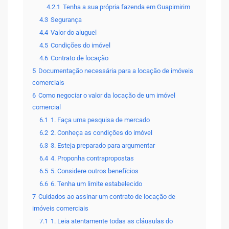
4.2.1
Tenha a sua própria fazenda em Guapimirim
4.3
Segurança
4.4
Valor do aluguel
4.5
Condições do imóvel
4.6
Contrato de locação
5
Documentação necessária para a locação de imóveis
comerciais
6
Como negociar o valor da locação de um imóvel
comercial
6.1
1. Faça uma pesquisa de mercado
6.2
2. Conheça as condições do imóvel
6.3
3. Esteja preparado para argumentar
6.4
4. Proponha contrapropostas
6.5
5. Considere outros benefícios
6.6
6. Tenha um limite estabelecido
7
Cuidados ao assinar um contrato de locação de
imóveis comerciais
7.1
1. Leia atentamente todas as cláusulas do