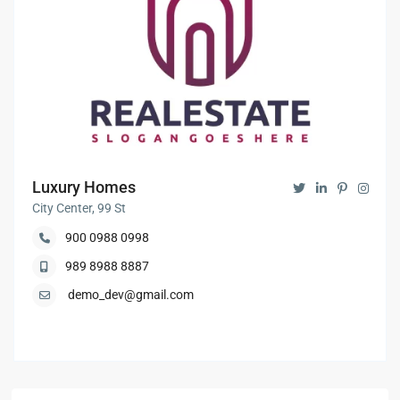
Luxury Homes
City Center, 99 St
900 0988 0998
989 8988 8887
demo_dev@gmail.com