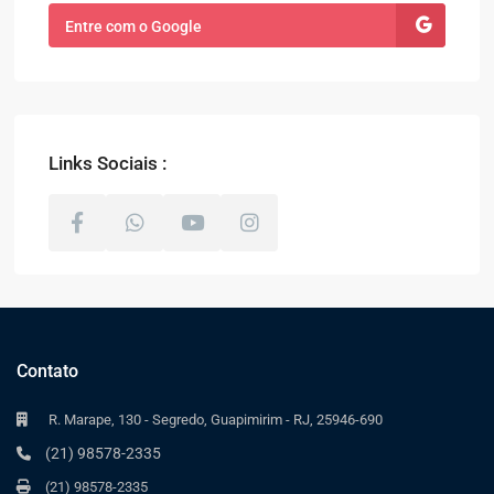
Entre com o Google
Links Sociais :
Contato
R. Marape, 130 - Segredo, Guapimirim - RJ, 25946-690
(21) 98578-2335
(21) 98578-2335