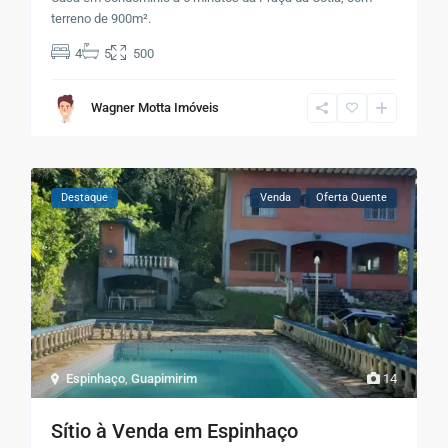
terreno de 900m².
4
5
500
Wagner Motta Imóveis
Destaque
Venda
Oferta Quente
Espinhaço
,
Guapimirim
14
Sítio à Venda em Espinhaço