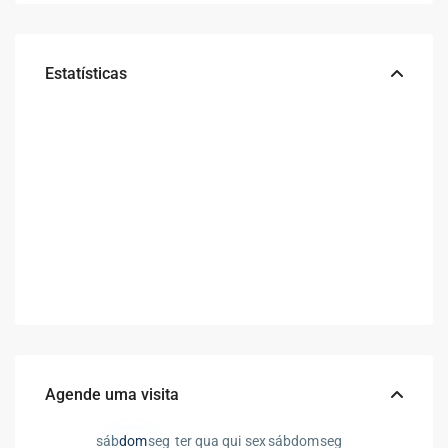
Estatísticas
Agende uma visita
sáb
dom
seg
ter
qua
qui
sex
sáb
dom
seg