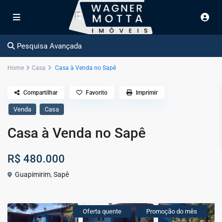
Pesquisa Avançada
Home
Casa
Casa à Venda no Sapê
Compartilhar
Favorito
Imprimir
Venda
Casa
Casa à Venda no Sapê
R$ 480.000
Guapimirim
,
Sapê
Oferta quente
Promoção do mês