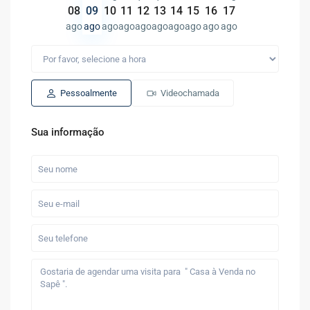
08
09
10
11
12
13
14
15
16
17
ago
ago
ago
ago
ago
ago
ago
ago
ago
ago
Pessoalmente
Videochamada
Sua informação