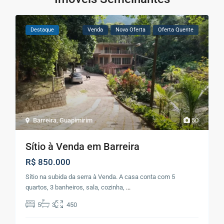
Destaque
Venda
Nova Oferta
Oferta Quente
Barreira
,
Guapimirim
50
Sítio à Venda em Barreira
R$ 850.000
Sítio na subida da serra à Venda. A casa conta com 5
quartos, 3 banheiros, sala, cozinha,
...
5
3
450