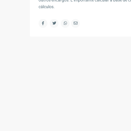
outros encargos. É importante calcular a base de cál
Contato
cálculos.
R. Marape, 130 - Segredo, Guapimirim - RJ, 2594
(21) 98578-2335
(21) 98578-2335
contato@wagnermottaimoveis.com.br
Wagner Motta Imóveis