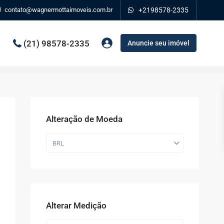
contato@wagnermottaimoveis.com.br
+2198578-2335
(21) 98578-2335
Anuncie seu imóvel
Alteração de Moeda
BRL
Alterar Medição