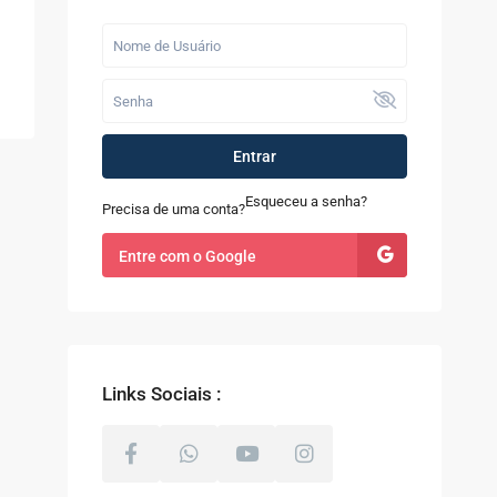
Últimos Imóveis
Fazenda com 52
alqueires à Venda
em...
R$ 9.100.000
Entrar
Casa à Venda no
Sapê
Esqueceu a senha?
Precisa de uma conta?
R$ 480.000
Entre com o Google
Terreno com 8.000m²
à Venda em Coti...
R$ 800.000
Links Sociais :