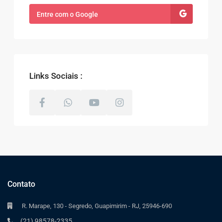
Entre com o Google
Links Sociais :
Contato
R. Marape, 130 - Segredo, Guapimirim - RJ, 25946-690
(21) 98578-2335