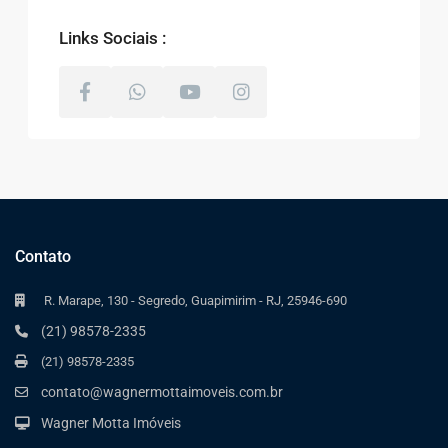
Links Sociais :
Contato
R. Marape, 130 - Segredo, Guapimirim - RJ, 25946-690
(21) 98578-2335
(21) 98578-2335
contato@wagnermottaimoveis.com.br
Wagner Motta Imóveis