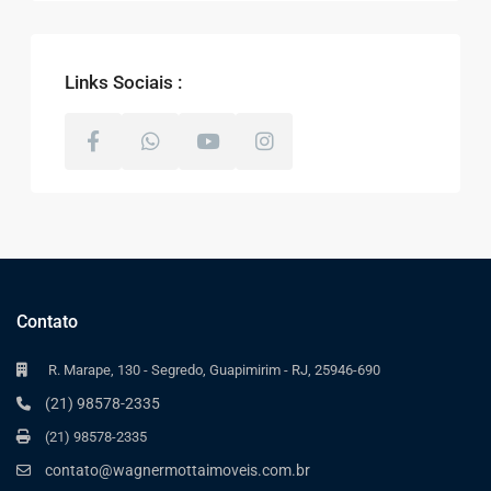
Links Sociais :
Contato
R. Marape, 130 - Segredo, Guapimirim - RJ, 25946-690
(21) 98578-2335
(21) 98578-2335
contato@wagnermottaimoveis.com.br