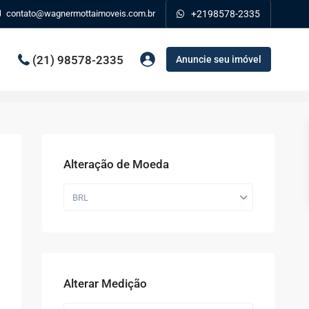
contato@wagnermottaimoveis.com.br
+2198578-2335
(21) 98578-2335
Anuncie seu imóvel
Alteração de Moeda
BRL
Alterar Medição