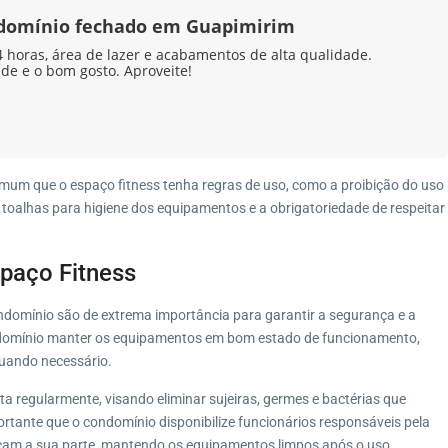
ndomínio fechado em Guapimirim
horas, área de lazer e acabamentos de alta qualidade.
ade e o bom gosto. Aproveite!
um que o espaço fitness tenha regras de uso, como a proibição do uso
 toalhas para higiene dos equipamentos e a obrigatoriedade de respeitar
paço Fitness
ndomínio são de extrema importância para garantir a segurança e a
ndomínio manter os equipamentos em bom estado de funcionamento,
quando necessário.
ita regularmente, visando eliminar sujeiras, germes e bactérias que
tante que o condomínio disponibilize funcionários responsáveis pela
am a sua parte, mantendo os equipamentos limpos após o uso.