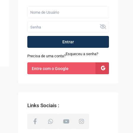
Últimos Imóveis
Fazenda com 52
alqueires à Venda
em...
R$ 9.100.000
Entrar
Casa à Venda no
Sapê
Esqueceu a senha?
Precisa de uma conta?
R$ 480.000
Entre com o Google
Terreno com 8.000m²
à Venda em Coti...
R$ 800.000
Links Sociais :