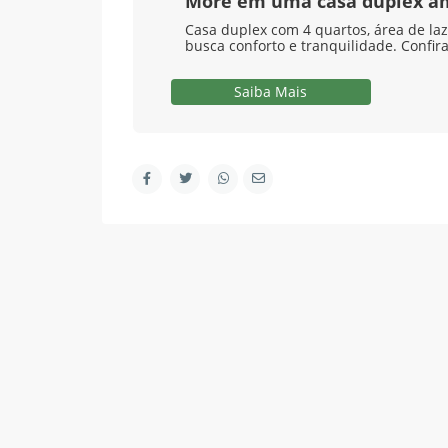
More em uma casa duplex a
Contato
Casa duplex com 4 quartos, área de laz
busca conforto e tranquilidade. Confira
R. Marape, 130 - Segredo, Guapimirim - RJ, 2594
(21) 98578-2335
Saiba Mais
(21) 98578-2335
contato@wagnermottaimoveis.com.br
Wagner Motta Imóveis