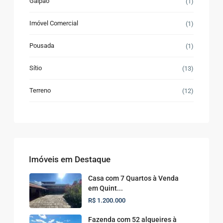
Galpão
(1)
Imóvel Comercial
(1)
Pousada
(1)
Sítio
(13)
Terreno
(12)
Imóveis em Destaque
Casa com 7 Quartos à Venda
em Quint...
R$ 1.200.000
Fazenda com 52 alqueires à